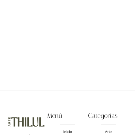
"Mi jardín" (grabado en papel
algodón)
$
650.00
Menú
Categorías
Inicio
Arte