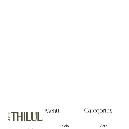
Grabado "Bailando con el
Grabado "Bailando con el
viento" (grande)
viento" (vertical)
$
500.00
$
200.00
Menú
Categorías
Inicio
Arte