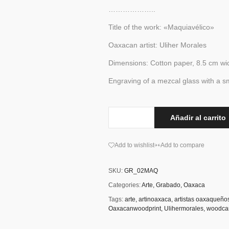
………………..
Title of the work: «Maquiavélico»
Oaxacan artist: Uliher Morales
Dimensions: Cotton paper, 8.5 cm wi
Engraving of a mezcal glass with a sm
Añadir al carrito
Add to wishlist
Add to compare
SKU:
GR_02MAQ
Categories:
Arte
,
Grabado
,
Oaxaca
Tags:
arte
,
artinoaxaca
,
artistas oaxaqueño
Oaxacanwoodprint
,
Ulihermorales
,
woodcar