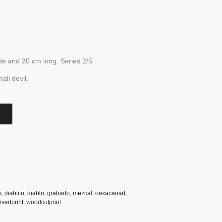
de and 20 cm long. Series 2/5
all devil.
s
,
diablito
,
diablo
,
grabado
,
mezcal
,
oaxacanart
,
vedprint
,
woodcutprint