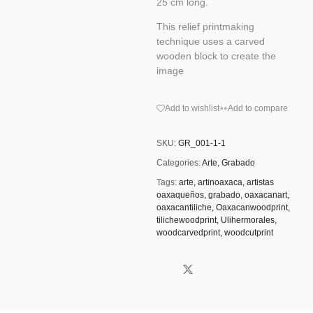
25 cm long.
This relief printmaking
technique uses a carved
wooden block to create the
image
Add to wishlist
Add to compare
SKU:
GR_001-1-1
Categories:
Arte
,
Grabado
Tags:
arte
,
artinoaxaca
,
artistas
oaxaqueños
,
grabado
,
oaxacanart
,
oaxacantiliche
,
Oaxacanwoodprint
,
tilichewoodprint
,
Ulihermorales
,
woodcarvedprint
,
woodcutprint