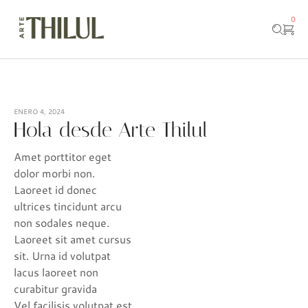
0
ENERO 4, 2024
Hola desde Arte Thilul
Amet porttitor eget
dolor morbi non.
Laoreet id donec
ultrices tincidunt arcu
non sodales neque.
Laoreet sit amet cursus
sit. Urna id volutpat
lacus laoreet non
curabitur gravida
Vel facilisis volutpat est