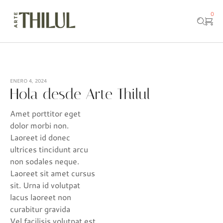
0
ENERO 4, 2024
Hola desde Arte Thilul
Amet porttitor eget
dolor morbi non.
Laoreet id donec
ultrices tincidunt arcu
non sodales neque.
Laoreet sit amet cursus
sit. Urna id volutpat
lacus laoreet non
curabitur gravida
Vel facilisis volutpat est